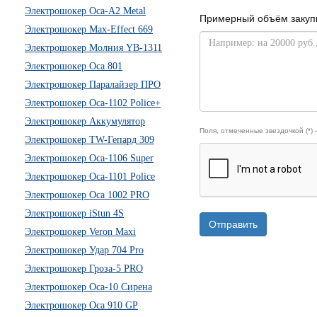
Электрошокер Оса-А2 Metal
Примерный объём закуп
Электрошокер Max-Effect 669
Электрошокер Молния YB-1311
Электрошокер Оса 801
Электрошокер Паралайзер ПРО
Электрошокер Оса-1102 Police+
Электрошокер Аккумулятор
Поля, отмеченные звездочкой (*)
Электрошокер TW-Гепард 309
Электрошокер Оса-1106 Super
Электрошокер Оса-1101 Police
Электрошокер Оса 1002 PRO
Электрошокер iStun 4S
Отправить
Электрошокер Veron Maxi
Электрошокер Удар 704 Pro
Электрошокер Гроза-5 PRO
Электрошокер Оса-10 Сирена
Электрошокер Оса 910 GP