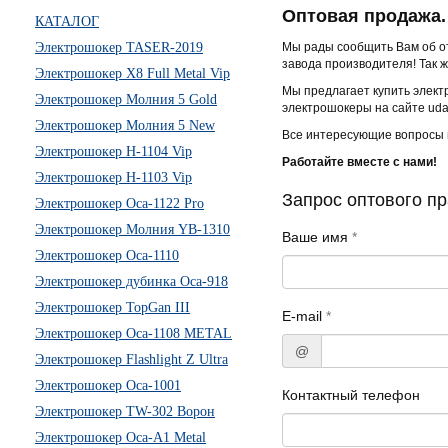
Оптовая продажа.
КАТАЛОГ
Электрошокер TASER-2019
Мы рады сообщить Вам об от
завода производителя! Так 
Электрошокер X8 Full Metal Vip
Мы предлагает купить элект
Электрошокер Молния 5 Gold
электрошокеры на сайте udar
Электрошокер Молния 5 New
Все интересующие вопросы 
Электрошокер H-1104 Vip
Работайте вместе с нами!
Электрошокер H-1103 Vip
Запрос оптового пр
Электрошокер Оса-1122 Pro
Электрошокер Молния YB-1310
Ваше имя
*
Электрошокер Оса-1110
Электрошокер дубинка Оса-918
Электрошокер TopGan III
E-mail
*
Электрошокер Оса-1108 METAL
@
Электрошокер Flashlight Z Ultra
Электрошокер Оса-1001
Контактный телефон
Электрошокер TW-302 Ворон
Электрошокер Оса-А1 Metal